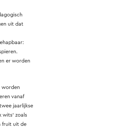
dagogisch
n uit dat
behapbaar:
spieren.
en er worden
l worden
eren vanaf
wee jaarlijkse
 wits' zoals
fruit uit de