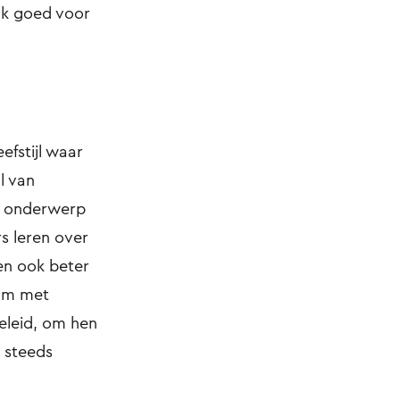
ook goed voor
efstijl waar
l van
t onderwerp
rs leren over
en ook beter
dam met
eleid, om hen
 steeds