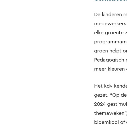
De kinderen r
medewerkers 
elke groente z
programmaman
groen helpt o
Pedagogisch 
meer kleuren 
Het kdv kende
gezet. “Op de
2024 gestimule
themaweken”, v
bloemkool of 