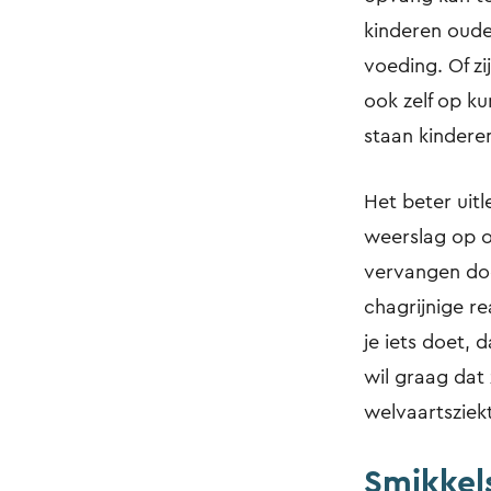
kinderen oude
voeding. Of zi
ook zelf op k
staan kindere
Het beter uit
weerslag op o
vervangen doo
chagrijnige re
je iets doet, 
wil graag dat 
welvaartsziek
Smikkels