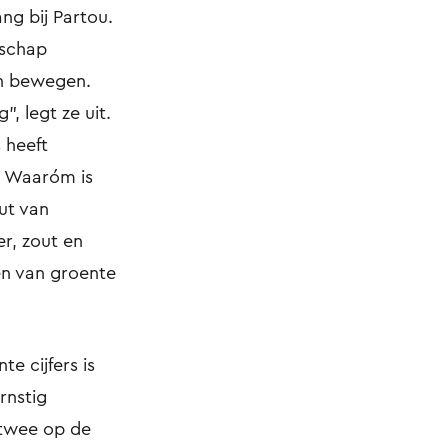
g bij Partou.
nschap
en bewegen.
, legt ze uit.
s heeft
g. Waaróm is
ut van
r, zout en
en van groente
e cijfers is
rnstig
s twee op de