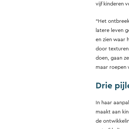
vijf kinderen 
“Het ontbreek
latere leven g
en zien waar
door texturen
doen, gaan ze 
maar roepen w
Drie pijl
In haar aanpak
maakt aan kin
de ontwikkelin