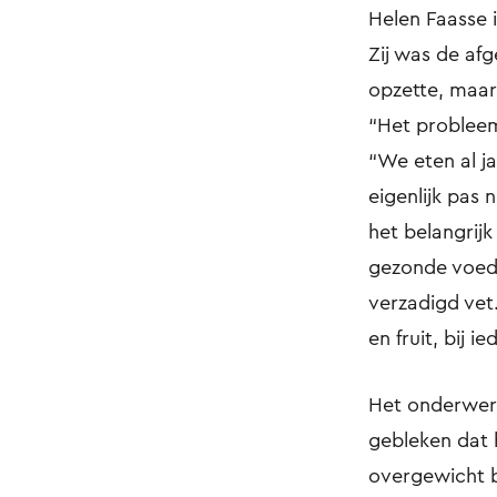
Helen Faasse 
Zij was de af
opzette, maar
“Het probleem
“We eten al ja
eigenlijk pas 
het belangrij
gezonde voedi
verzadigd vet
en fruit, bij 
Het onderwerp 
gebleken dat 
overgewicht bl