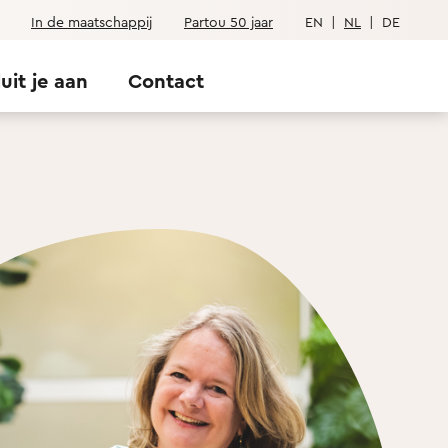
In de maatschappij
Partou 50 jaar
EN
|
NL
|
DE
luit je aan
Contact