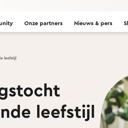
unity
Onze partners
Nieuws & pers
S
leefstijl
gstocht
de leefstijl