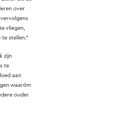
leren over
j vervolgens
te vliegen,
te stellen.”
 zijn
s te
vloed aan
leggen waaróm
 Iedere ouder