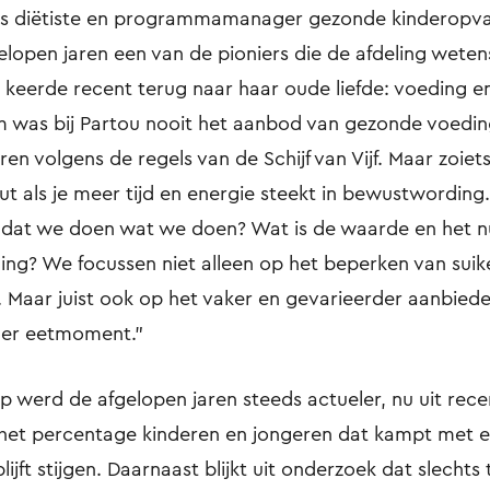
is diëtiste en programmamanager gezonde kinderopvan
gelopen jaren een van de pioniers die de afdeling wete
 keerde recent terug naar haar oude liefde: voeding 
 was bij Partou nooit het aanbod van gezonde voeding”
ren volgens de regels van de Schijf van Vijf. Maar zoiet
nut als je meer tijd en energie steekt in bewustwordin
k dat we doen wat we doen? Wat is de waarde en het n
ng? We focussen niet alleen op het beperken van suike
. Maar juist ook op het vaker en gevarieerder aanbied
ieder eetmoment.”
werd de afgelopen jaren steeds actueler, nu uit recent
het percentage kinderen en jongeren dat kampt met e
ijft stijgen. Daarnaast blijkt uit onderzoek dat slecht