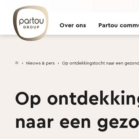
Skip to content
Over ons
Partou comm
Nieuws & pers
Op ontdekkingstocht naar een gezonde 
Op ontdekkin
naar een gezon