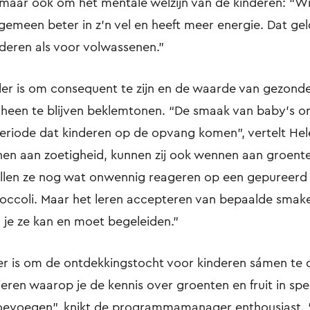
 maar ook om het mentale welzijn van de kinderen: “W
lgemeen beter in z'n vel en heeft meer energie. Dat gel
deren als voor volwassenen.”
ler is om consequent te zijn en de waarde van gezond
 heen te blijven beklemtonen. “De smaak van baby's on
eriode dat kinderen op de opvang komen”, vertelt Hele
en aan zoetigheid, kunnen zij ook wennen aan groenten
ullen ze nog wat onwennig reageren op een gepureerd
roccoli. Maar het leren accepteren van bepaalde smake
 je ze kan en moet begeleiden.”
ler is om de ontdekkingstocht voor kinderen sámen te d
ieren waarop je de kennis over groenten en fruit in sp
evoegen”, knikt de programmamanager enthousiast. “