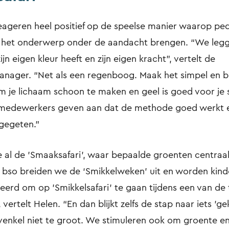
eageren heel positief op de speelse manier waarop pe
het onderwerp onder de aandacht brengen. “We legge
ijn eigen kleur heeft en zijn eigen kracht”, vertelt de
ager. “Net als een regenboog. Maak het simpel en 
m je lichaam schoon te maken en geel is goed voor je 
medewerkers geven aan dat de methode goed werkt 
gegeten.”
 al de 'Smaaksafari', waar bepaalde groenten centraa
 bso breiden we de ‘Smikkelweken’ uit en worden kind
erd om op 'Smikkelsafari' te gaan tijdens een van de t
ertelt Helen. “En dan blijkt zelfs de stap naar iets 'gek
venkel niet te groot. We stimuleren ook om groente en 