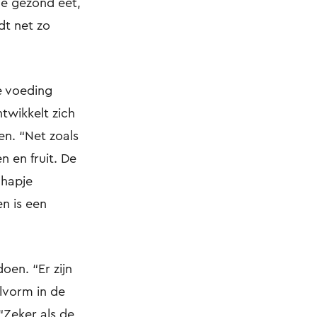
ie gezond eet,
dt net zo
e voeding
twikkelt zich
n. “Net zoals
 en fruit. De
 hapje
n is een
oen. “Er zijn
elvorm in de
Zeker als de