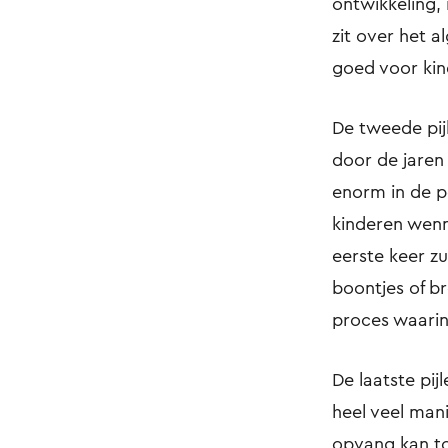
ontwikkeling,
zit over het a
goed voor kin
De tweede pij
door de jaren
enorm in de p
kinderen wenn
eerste keer z
boontjes of b
proces waarin
De laatste pij
heel veel man
opvang kan to