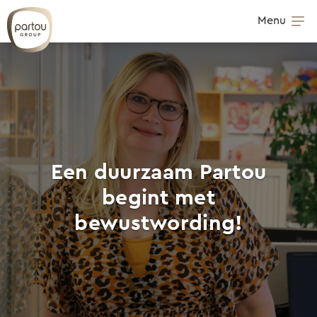
Skip to content
Menu
Op
Een duurzaam Partou
begint met
bewustwording!