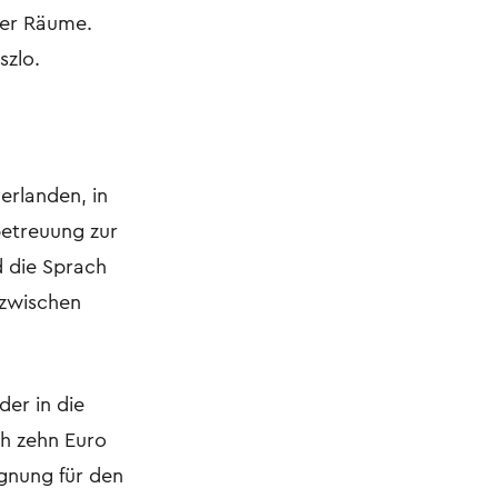
cher Räume.
szlo.
erlanden, in
betreuung zur
d die Sprach
 zwischen
der in die
ch zehn Euro
ignung für den