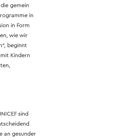
 die gemein
 Programme in
sion in Form
en, wie wir
n“, beginnt
 mit Kindern
sten,
UNICEF sind
entscheidend
se an gesunder