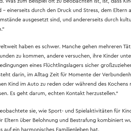
d. Was zum Beispiel oft zu beobachten ist, ist, dass Ki
 – einerseits durch den Druck und Stress, dem Eltern 
mstände ausgesetzt sind, und andererseits durch kultu
n.“
 weltweit haben es schwer. Manche gehen mehreren Tät
unden zu kommen, andere versuchen, ihre Kinder unte
dingungen eines Flüchtlingslagers sicher großzuziehen“
teht darin, im Alltag Zeit für Momente der Verbundenhe
en Kind im Auto zu reden oder während des Kochens 
sen. Es geht darum, echten Kontakt herzustellen.“
eobachtete sie, wie Sport- und Spielaktivitäten für Kin
r Eltern über Belohnung und Bestrafung kombiniert w
ss auf ein harmonisches Familienleben hat.