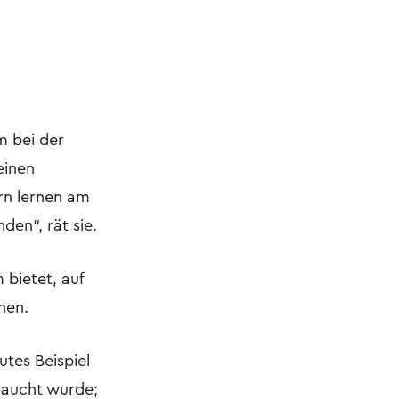
m bei der
einen
ern lernen am
den“, rät sie.
 bietet, auf
nen.
tes Beispiel
braucht wurde;