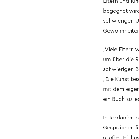
Eltern und Kin
begegnet wird
schwierigen U
Gewohnheite
„Viele Eltern
um über die R
schwierigen Be
„Die Kunst bes
mit dem eigen
ein Buch zu le
In Jordanien b
Gesprächen fü
großen Einflu