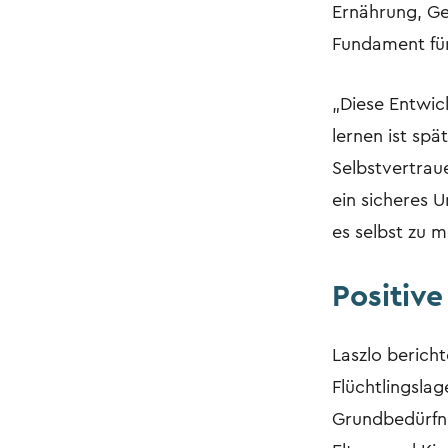
Ernährung, G
Fundament für
„Diese Entwick
lernen ist spä
Selbstvertrau
ein sicheres U
es selbst zu m
Positive
Laszlo bericht
Flüchtlingsla
Grundbedürfni