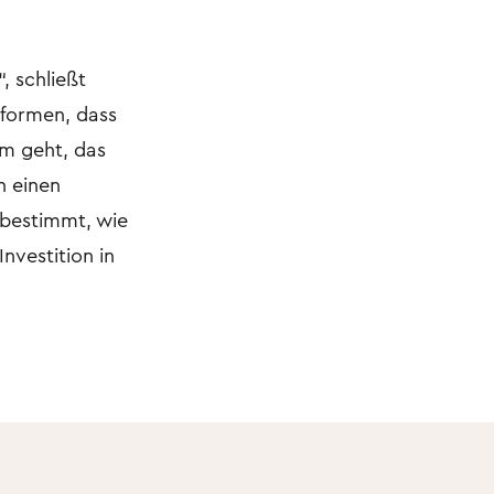
, schließt
 formen, dass
um geht, das
n einen
, bestimmt, wie
nvestition in