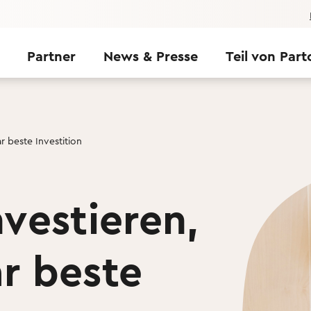
Partner
News & Presse
Teil von Part
ar beste Investition
nvestieren,
ar beste