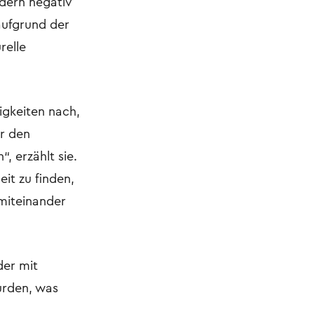
ndern negativ
aufgrund der
relle
igkeiten nach,
r den
, erzählt sie.
it zu finden,
miteinander
der mit
urden, was